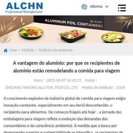
Idioma
Inglês
Português
Árabe
Japonês
Casa
>
Notícia
>
Notícias da empresa
A vantagem do alumínio: por que os recipientes de
alumínio estão remodelando a comida para viagem
Hora：2025-06-07 14:45:21
Fonte：
ZHEJIANG YAHONG ALU FOIL TECH CO.,LTD
Modos de exibição：2334
O crescimento explosivo da indústria global de comida para viagem exigiu
inovação constante, especialmente em seu herói desconhecido: o
recipiente para alimentos. De começos frágeis até hoje' , a jornada das
embalagens para viagem reflete a evolução das demandas dos
consumidores e da consciência ambiental. À medida que a busca por
desempenho superior e sustentabilidade se intensifica, os recipientes de