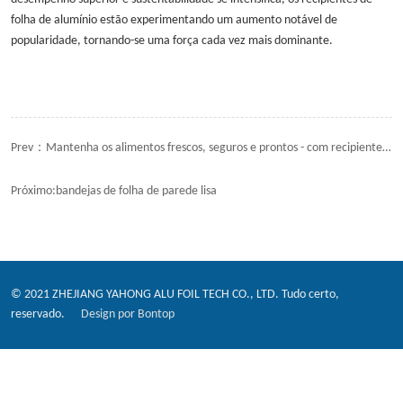
folha de alumínio estão experimentando um aumento notável de
popularidade, tornando-se uma força cada vez mais dominante.
Prev：
Mantenha os alimentos frescos, seguros e prontos - com recipientes de papel alumínio premium
Próximo:
bandejas de folha de parede lisa
© 2021 ZHEJIANG YAHONG ALU FOIL TECH CO., LTD. Tudo certo,
reservado.
Design por Bontop